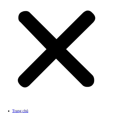
Trang chủ