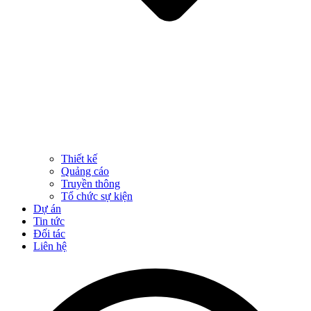
Thiết kế
Quảng cáo
Truyền thông
Tổ chức sự kiện
Dự án
Tin tức
Đối tác
Liên hệ