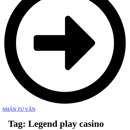
NHẬN TƯ VẤN
Tag:
Legend play casino