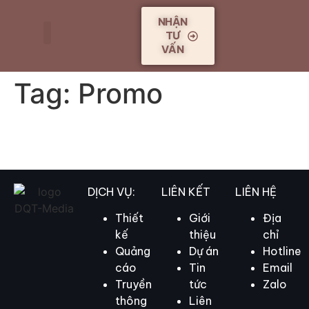
NHẬN
TƯ
VẤN
TRANG CHỦ
GIỚI THIỆU
DỊCH VỤ
DỰ ÁN
TIN TỨC
ĐỐI TÁC
LIÊN HỆ
Tag:
Promo
DỊCH VỤ:
LIÊN KẾT
LIÊN HỆ
Thiết
Giới
Địa
kế
thiệu
chỉ
Quảng
Dự án
Hotline
cáo
Tin
Email
Truyền
tức
Zalo
thông
Liên