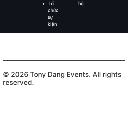
Tổ
hệ
chức
sự
kiện
© 2026 Tony Dang Events. All rights
reserved.